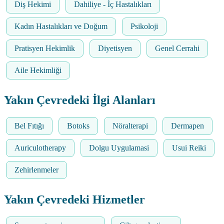
Diş Hekimi
Dahiliye - İç Hastalıkları
Kadın Hastalıkları ve Doğum
Psikoloji
Pratisyen Hekimlik
Diyetisyen
Genel Cerrahi
Aile Hekimliği
Yakın Çevredeki İlgi Alanları
Bel Fıtığı
Botoks
Nöralterapi
Dermapen
Auriculotherapy
Dolgu Uygulamasi
Usui Reiki
Zehirlenmeler
Yakın Çevredeki Hizmetler