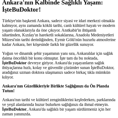
Ankara'nın Kalbinde Sağlıklı Yaşam:
İşteBuDoktor!
Türkiye'nin başkenti Ankara, sadece siyasi ve idari merkezi olmakla
kalmıyor, aynı zamanda köklü tarihi, canlı kültürel hayatı ve modern
yaşam olanaklarıyla da öne çıkıyor. Anıtkabir'in ihtişamlı
siluetinden, Kızılay'ın hareketli sokaklarına, Anadolu Medeniyetleri
Müzesi'nin tarihi derinliğinden, Eymir Gölü'nün huzurlu atmosferine
kadar Ankara, her köşesinde farklı bir güzellik sunuyor.
Yoğun ve dinamik şehir yaşamının yanı sıra, Ankaralılar için sağlık
daima öncelikli bir konu olmuştur. İşte tam da bu noktada,
İşteBuDoktor
devreye giriyor. Ankara'da yaşayanların sağlık
ihtiyaçlarına hızlı, kolay ve güvenilir çözümler sunan İşteBuDoktor,
aradığınız uzman doktora ulaşmanızı sadece birkaç tıkla mümkün
kılıyor.
Ankara'nın Güzellikleriyle Birlikte Sağlığınızı da Ön Planda
Tutun!
Ankara'nın tarihi ve kültürel zenginliklerini keşfederken, parklarında
ve yeşil alanlarında huzur bulurken sağlığınızı da ihmal etmeyin.
İşteBuDoktor
, Ankara'da sağlıklı bir yaşam sürdürmeniz için her
zaman yanınızda.