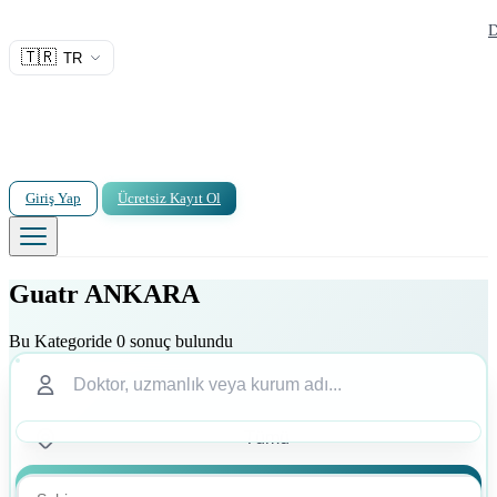
D
🇹🇷
TR
Giriş Yap
Ücretsiz Kayıt Ol
Guatr ANKARA
Bu Kategoride 0 sonuç bulundu
Ara
Ara