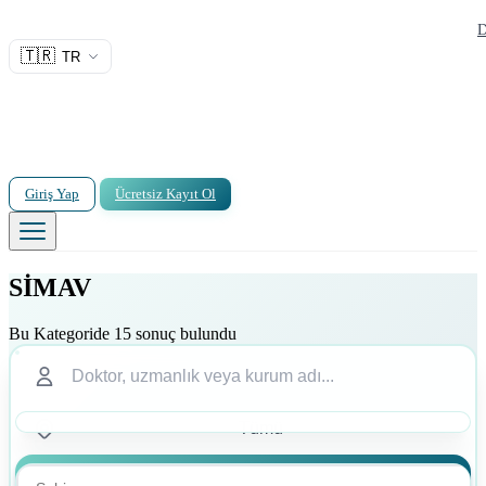
D
🇹🇷
TR
Giriş Yap
Ücretsiz Kayıt Ol
SİMAV
Bu Kategoride 15 sonuç bulundu
Ara
Ara