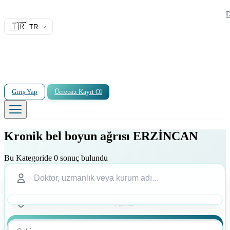
D
🇹🇷
TR
Giriş Yap
Ücretsiz Kayıt Ol
Kronik bel boyun ağrısı ERZİNCAN
Bu Kategoride 0 sonuç bulundu
Ara
Ara