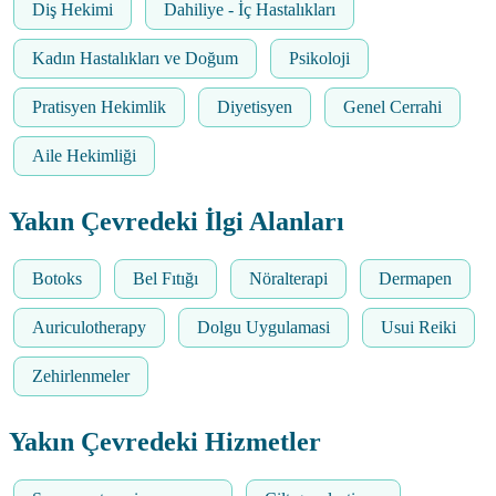
Diş Hekimi
Dahiliye - İç Hastalıkları
Kadın Hastalıkları ve Doğum
Psikoloji
Pratisyen Hekimlik
Diyetisyen
Genel Cerrahi
Aile Hekimliği
Yakın Çevredeki İlgi Alanları
Botoks
Bel Fıtığı
Nöralterapi
Dermapen
Auriculotherapy
Dolgu Uygulamasi
Usui Reiki
Zehirlenmeler
Yakın Çevredeki Hizmetler