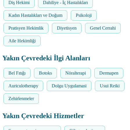
Diş Hekimi
Dahiliye - İç Hastalıkları
Kadın Hastalıkları ve Doğum
Psikoloji
Pratisyen Hekimlik
Diyetisyen
Genel Cerrahi
Aile Hekimliği
Yakın Çevredeki İlgi Alanları
Bel Fıtığı
Botoks
Nöralterapi
Dermapen
Auriculotherapy
Dolgu Uygulamasi
Usui Reiki
Zehirlenmeler
Yakın Çevredeki Hizmetler