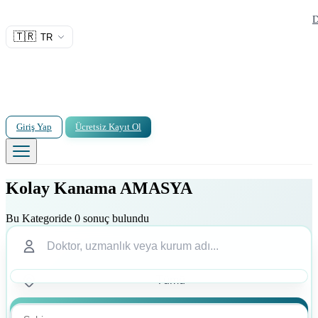
D
🇹🇷
TR
Giriş Yap
Ücretsiz Kayıt Ol
Kolay Kanama AMASYA
Bu Kategoride 0 sonuç bulundu
Ara
Ara