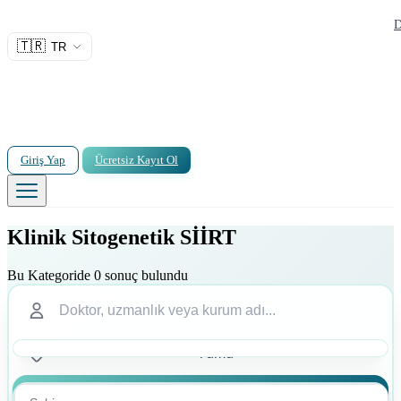
D
🇹🇷
TR
Giriş Yap
Ücretsiz Kayıt Ol
Klinik Sitogenetik SİİRT
Bu Kategoride 0 sonuç bulundu
Ara
Ara