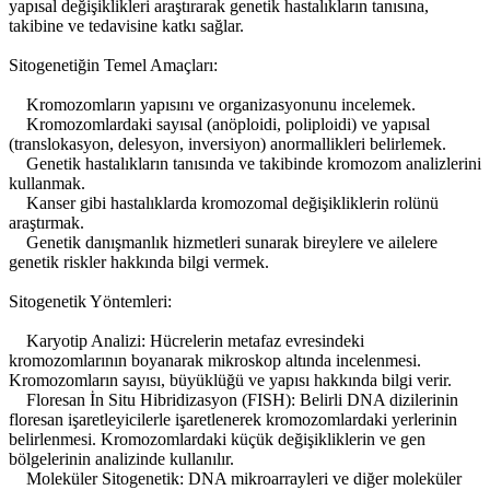
yapısal değişiklikleri araştırarak genetik hastalıkların tanısına,
takibine ve tedavisine katkı sağlar.
Sitogenetiğin Temel Amaçları:
Kromozomların yapısını ve organizasyonunu incelemek.
Kromozomlardaki sayısal (anöploidi, poliploidi) ve yapısal
(translokasyon, delesyon, inversiyon) anormallikleri belirlemek.
Genetik hastalıkların tanısında ve takibinde kromozom analizlerini
kullanmak.
Kanser gibi hastalıklarda kromozomal değişikliklerin rolünü
araştırmak.
Genetik danışmanlık hizmetleri sunarak bireylere ve ailelere
genetik riskler hakkında bilgi vermek.
Sitogenetik Yöntemleri:
Karyotip Analizi: Hücrelerin metafaz evresindeki
kromozomlarının boyanarak mikroskop altında incelenmesi.
Kromozomların sayısı, büyüklüğü ve yapısı hakkında bilgi verir.
Floresan İn Situ Hibridizasyon (FISH): Belirli DNA dizilerinin
floresan işaretleyicilerle işaretlenerek kromozomlardaki yerlerinin
belirlenmesi. Kromozomlardaki küçük değişikliklerin ve gen
bölgelerinin analizinde kullanılır.
Moleküler Sitogenetik: DNA mikroarrayleri ve diğer moleküler