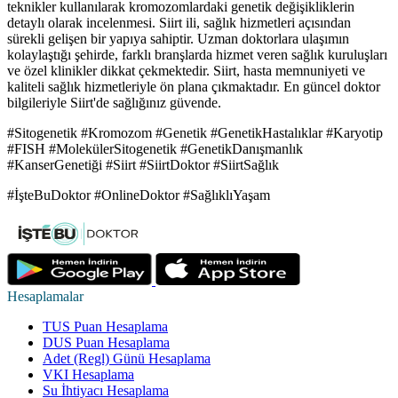
teknikler kullanılarak kromozomlardaki genetik değişikliklerin
detaylı olarak incelenmesi. Siirt ili, sağlık hizmetleri açısından
sürekli gelişen bir yapıya sahiptir. Uzman doktorlara ulaşımın
kolaylaştığı şehirde, farklı branşlarda hizmet veren sağlık kuruluşları
ve özel klinikler dikkat çekmektedir. Siirt, hasta memnuniyeti ve
kaliteli sağlık hizmetleriyle ön plana çıkmaktadır. En güncel doktor
bilgileriyle Siirt'de sağlığınız güvende.
#Sitogenetik #Kromozom #Genetik #GenetikHastalıklar #Karyotip
#FISH #MolekülerSitogenetik #GenetikDanışmanlık
#KanserGenetiği #Siirt #SiirtDoktor #SiirtSağlık
#İşteBuDoktor #OnlineDoktor #SağlıklıYaşam
Hesaplamalar
TUS Puan Hesaplama
DUS Puan Hesaplama
Adet (Regl) Günü Hesaplama
VKI Hesaplama
Su İhtiyacı Hesaplama