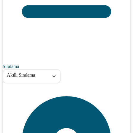
Sıralama
Akıllı Sıralama