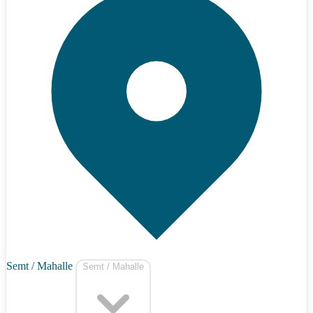
Semt / Mahalle
Semt / Mahalle