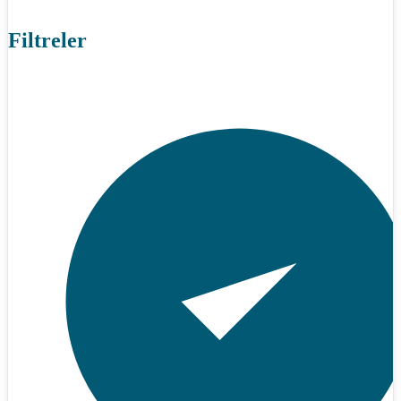
Filtreler