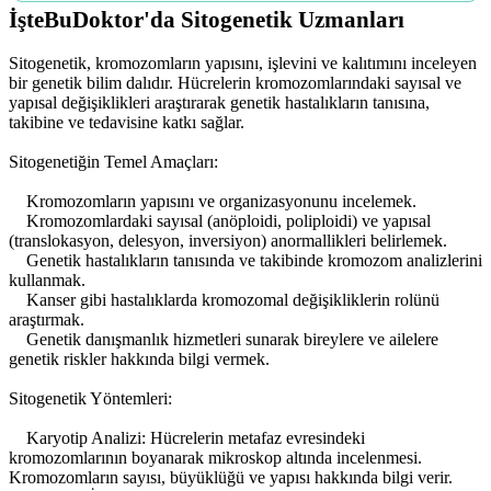
İşteBuDoktor'da Sitogenetik Uzmanları
Sitogenetik, kromozomların yapısını, işlevini ve kalıtımını inceleyen
bir genetik bilim dalıdır. Hücrelerin kromozomlarındaki sayısal ve
yapısal değişiklikleri araştırarak genetik hastalıkların tanısına,
takibine ve tedavisine katkı sağlar.
Sitogenetiğin Temel Amaçları:
Kromozomların yapısını ve organizasyonunu incelemek.
Kromozomlardaki sayısal (anöploidi, poliploidi) ve yapısal
(translokasyon, delesyon, inversiyon) anormallikleri belirlemek.
Genetik hastalıkların tanısında ve takibinde kromozom analizlerini
kullanmak.
Kanser gibi hastalıklarda kromozomal değişikliklerin rolünü
araştırmak.
Genetik danışmanlık hizmetleri sunarak bireylere ve ailelere
genetik riskler hakkında bilgi vermek.
Sitogenetik Yöntemleri:
Karyotip Analizi: Hücrelerin metafaz evresindeki
kromozomlarının boyanarak mikroskop altında incelenmesi.
Kromozomların sayısı, büyüklüğü ve yapısı hakkında bilgi verir.