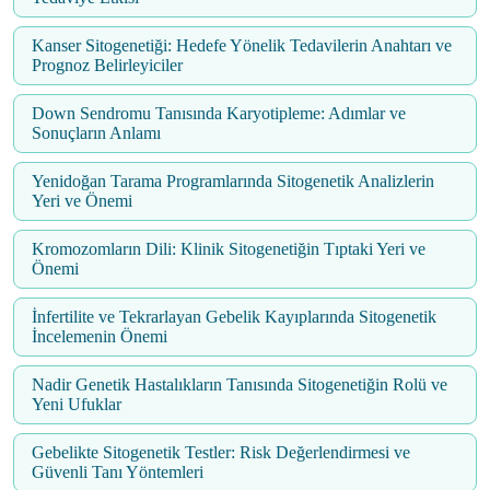
Kanser Sitogenetiği: Hedefe Yönelik Tedavilerin Anahtarı ve
Prognoz Belirleyiciler
Down Sendromu Tanısında Karyotipleme: Adımlar ve
Sonuçların Anlamı
Yenidoğan Tarama Programlarında Sitogenetik Analizlerin
Yeri ve Önemi
Kromozomların Dili: Klinik Sitogenetiğin Tıptaki Yeri ve
Önemi
İnfertilite ve Tekrarlayan Gebelik Kayıplarında Sitogenetik
İncelemenin Önemi
Nadir Genetik Hastalıkların Tanısında Sitogenetiğin Rolü ve
Yeni Ufuklar
Gebelikte Sitogenetik Testler: Risk Değerlendirmesi ve
Güvenli Tanı Yöntemleri