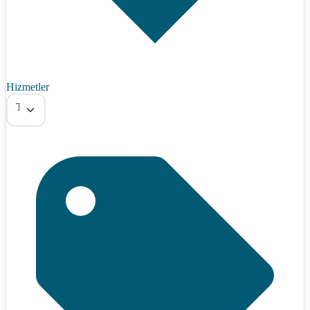
Hizmetler
Tümü