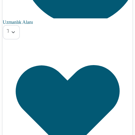
Uzmanlık Alanı
Tümü