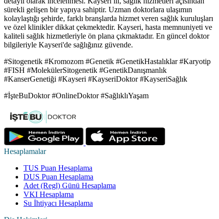
detaylı olarak incelenmesi. Kayseri ili, sağlık hizmetleri açısından
sürekli gelişen bir yapıya sahiptir. Uzman doktorlara ulaşımın
kolaylaştığı şehirde, farklı branşlarda hizmet veren sağlık kuruluşları
ve özel klinikler dikkat çekmektedir. Kayseri, hasta memnuniyeti ve
kaliteli sağlık hizmetleriyle ön plana çıkmaktadır. En güncel doktor
bilgileriyle Kayseri'de sağlığınız güvende.
#Sitogenetik #Kromozom #Genetik #GenetikHastalıklar #Karyotip
#FISH #MolekülerSitogenetik #GenetikDanışmanlık
#KanserGenetiği #Kayseri #KayseriDoktor #KayseriSağlık
#İşteBuDoktor #OnlineDoktor #SağlıklıYaşam
Hesaplamalar
TUS Puan Hesaplama
DUS Puan Hesaplama
Adet (Regl) Günü Hesaplama
VKI Hesaplama
Su İhtiyacı Hesaplama