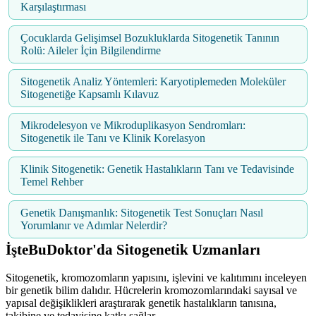
Karşılaştırması
Çocuklarda Gelişimsel Bozukluklarda Sitogenetik Tanının
Rolü: Aileler İçin Bilgilendirme
Sitogenetik Analiz Yöntemleri: Karyotiplemeden Moleküler
Sitogenetiğe Kapsamlı Kılavuz
Mikrodelesyon ve Mikroduplikasyon Sendromları:
Sitogenetik ile Tanı ve Klinik Korelasyon
Klinik Sitogenetik: Genetik Hastalıkların Tanı ve Tedavisinde
Temel Rehber
Genetik Danışmanlık: Sitogenetik Test Sonuçları Nasıl
Yorumlanır ve Adımlar Nelerdir?
İşteBuDoktor'da Sitogenetik Uzmanları
Sitogenetik, kromozomların yapısını, işlevini ve kalıtımını inceleyen
bir genetik bilim dalıdır. Hücrelerin kromozomlarındaki sayısal ve
yapısal değişiklikleri araştırarak genetik hastalıkların tanısına,
takibine ve tedavisine katkı sağlar.