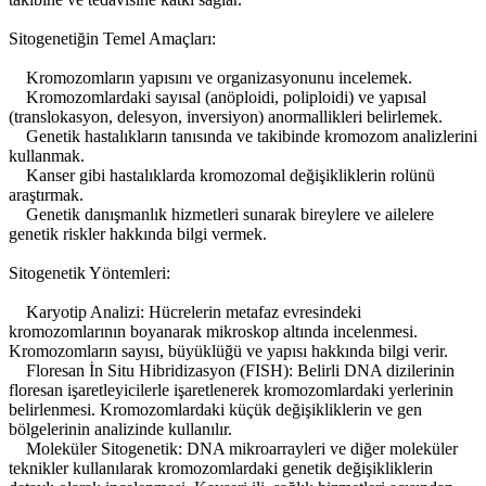
Sitogenetiğin Temel Amaçları:
Kromozomların yapısını ve organizasyonunu incelemek.
Kromozomlardaki sayısal (anöploidi, poliploidi) ve yapısal
(translokasyon, delesyon, inversiyon) anormallikleri belirlemek.
Genetik hastalıkların tanısında ve takibinde kromozom analizlerini
kullanmak.
Kanser gibi hastalıklarda kromozomal değişikliklerin rolünü
araştırmak.
Genetik danışmanlık hizmetleri sunarak bireylere ve ailelere
genetik riskler hakkında bilgi vermek.
Sitogenetik Yöntemleri:
Karyotip Analizi: Hücrelerin metafaz evresindeki
kromozomlarının boyanarak mikroskop altında incelenmesi.
Kromozomların sayısı, büyüklüğü ve yapısı hakkında bilgi verir.
Floresan İn Situ Hibridizasyon (FISH): Belirli DNA dizilerinin
floresan işaretleyicilerle işaretlenerek kromozomlardaki yerlerinin
belirlenmesi. Kromozomlardaki küçük değişikliklerin ve gen
bölgelerinin analizinde kullanılır.
Moleküler Sitogenetik: DNA mikroarrayleri ve diğer moleküler
teknikler kullanılarak kromozomlardaki genetik değişikliklerin