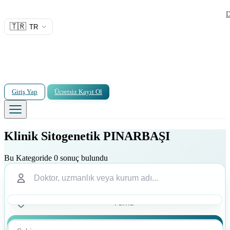
D
🇹🇷
TR
Giriş Yap
Ücretsiz Kayıt Ol
Klinik Sitogenetik PINARBAŞI
Bu Kategoride 0 sonuç bulundu
Ara
Ara