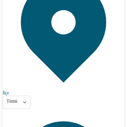
İlçe
Tümü