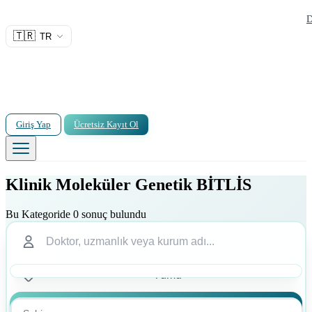
D
🇹🇷
TR
Giriş Yap
Ücretsiz Kayıt Ol
Klinik Moleküler Genetik BİTLİS
Bu Kategoride 0 sonuç bulundu
Ara
Ara