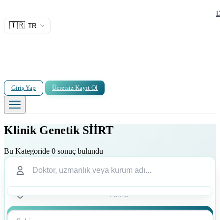
D
🇹🇷
TR
Giriş Yap
Ücretsiz Kayıt Ol
Klinik Genetik SİİRT
Bu Kategoride 0 sonuç bulundu
Ara
Ara