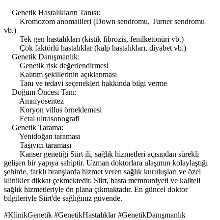
Genetik Hastalıkların Tanısı:
Kromozom anomalileri (Down sendromu, Turner sendromu
vb.)
Tek gen hastalıkları (kistik fibrozis, fenilketonüri vb.)
Çok faktörlü hastalıklar (kalp hastalıkları, diyabet vb.)
Genetik Danışmanlık:
Genetik risk değerlendirmesi
Kalıtım şekillerinin açıklanması
Tanı ve tedavi seçenekleri hakkında bilgi verme
Doğum Öncesi Tanı:
Amniyosentez
Koryon villus örneklemesi
Fetal ultrasonografi
Genetik Tarama:
Yenidoğan taraması
Taşıyıcı taraması
Kanser genetiği Siirt ili, sağlık hizmetleri açısından sürekli
gelişen bir yapıya sahiptir. Uzman doktorlara ulaşımın kolaylaştığı
şehirde, farklı branşlarda hizmet veren sağlık kuruluşları ve özel
klinikler dikkat çekmektedir. Siirt, hasta memnuniyeti ve kaliteli
sağlık hizmetleriyle ön plana çıkmaktadır. En güncel doktor
bilgileriyle Siirt'de sağlığınız güvende.
#KlinikGenetik #GenetikHastalıklar #GenetikDanışmanlık