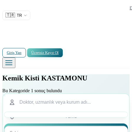
D
🇹🇷
TR
Giriş Yap
Ücretsiz Kayıt Ol
Kemik Kisti KASTAMONU
Bu Kategoride 1 sonuç bulundu
Ara
Ara