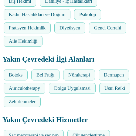
Diş Hekimi
Dahiliye - İç Hastalıkları
Kadın Hastalıkları ve Doğum
Psikoloji
Pratisyen Hekimlik
Diyetisyen
Genel Cerrahi
Aile Hekimliği
Yakın Çevredeki İlgi Alanları
Botoks
Bel Fıtığı
Nöralterapi
Dermapen
Auriculotherapy
Dolgu Uygulamasi
Usui Reiki
Zehirlenmeler
Yakın Çevredeki Hizmetler
Saç mezoterapi ve saç prp
Cilt gençleştirme