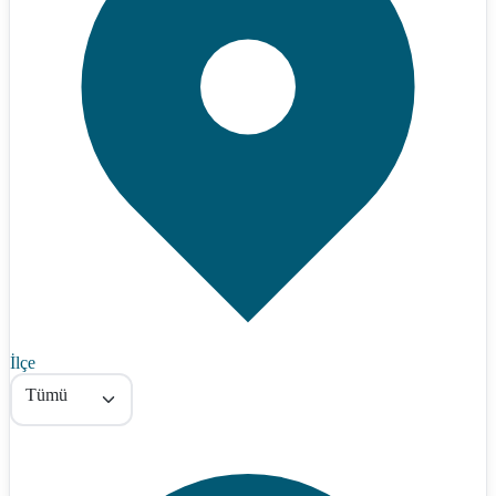
İlçe
Tümü