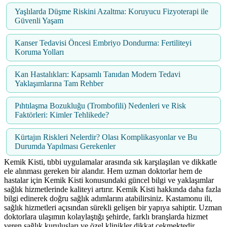
Yaşlılarda Düşme Riskini Azaltma: Koruyucu Fizyoterapi ile
Güvenli Yaşam
Kanser Tedavisi Öncesi Embriyo Dondurma: Fertiliteyi
Koruma Yolları
Kan Hastalıkları: Kapsamlı Tanıdan Modern Tedavi
Yaklaşımlarına Tam Rehber
Pıhtılaşma Bozukluğu (Trombofili) Nedenleri ve Risk
Faktörleri: Kimler Tehlikede?
Kürtajın Riskleri Nelerdir? Olası Komplikasyonlar ve Bu
Durumda Yapılması Gerekenler
Kemik Kisti, tıbbi uygulamalar arasında sık karşılaşılan ve dikkatle
ele alınması gereken bir alandır. Hem uzman doktorlar hem de
hastalar için Kemik Kisti konusundaki güncel bilgi ve yaklaşımlar
sağlık hizmetlerinde kaliteyi artırır. Kemik Kisti hakkında daha fazla
bilgi edinerek doğru sağlık adımlarını atabilirsiniz. Kastamonu ili,
sağlık hizmetleri açısından sürekli gelişen bir yapıya sahiptir. Uzman
doktorlara ulaşımın kolaylaştığı şehirde, farklı branşlarda hizmet
veren sağlık kuruluşları ve özel klinikler dikkat çekmektedir.