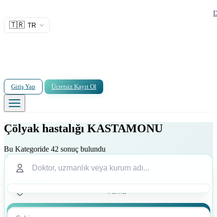
D
🇹🇷
TR
Giriş Yap
Ücretsiz Kayıt Ol
Çölyak hastalığı KASTAMONU
Bu Kategoride 42 sonuç bulundu
Ara
Ara