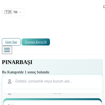
D
🇹🇷
TR
Giriş Yap
Ücretsiz Kayıt Ol
PINARBAŞI
Bu Kategoride 1 sonuç bulundu
Ara
Ara