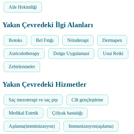
Aile Hekimliği
Yakın Çevredeki İlgi Alanları
Botoks
Bel Fıtığı
Nöralterapi
Dermapen
Auriculotherapy
Dolgu Uygulamasi
Usui Reiki
Zehirlenmeler
Yakın Çevredeki Hizmetler
Saç mezoterapi ve saç prp
Cilt gençleştirme
Medikal Estetik
Çölyak hastalığı
Aşılama(immünizasyon)
Immunizasyon(aşılama)