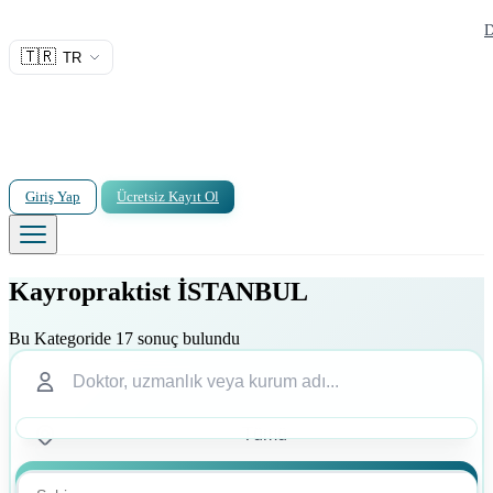
D
🇹🇷
TR
Giriş Yap
Ücretsiz Kayıt Ol
Kayropraktist İSTANBUL
Bu Kategoride 17 sonuç bulundu
Ara
Ara