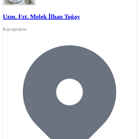
Uzm. Fzt. Melek İlhan Toğay
Kayropraktist