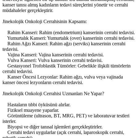
kanser tanısı almış kadınların tedavi süreçlerini yönetir ve cerrahi
müdahaleler gerçekleştirir.
Jinekolojik Onkoloji Cerrahisinin Kapsamı:
Rahim Kanseri: Rahim (endometrium) kanserinin cerrahi tedavisi.
Yumurtalık Kanseri: Yumurtalık (over) kanserinin cerrahi tedavisi.
Rahim Ağzı Kanseri: Rahim ağzı (serviks) kanserinin cerrahi
tedavisi.
Vajina Kanseri: Vajina kanserinin cerrahi tedavisi.
Vulva Kanseri: Vulva kanserinin cerrahi tedavisi.
Gestasyonel Trofoblastik Tümörler: Gebelikle ilişkili tümörlerin
cerrahi tedavisi.
Kanser Öncesi Lezyonlar: Rahim ağzı, vulva veya vajinada
kanser öncesi lezyonların cerrahi tedavisi.
Jinekolojik Onkoloji Cerrahisi Uzmanları Ne Yapar?
Hastaların tıbbi öyküsünü alırlar.
Fiziksel muayene yaparlar.
Görüntüleme (ultrason, BT, MRG, PET) ve laboratuvar testleri
isterler.
Biyopsi ve diğer tanısal işlemleri gerçekleştirirler.
Cerrahi tedavi uygularlar (açık cerrahi, laparoskopik cerrahi,
robotik cerrahi).