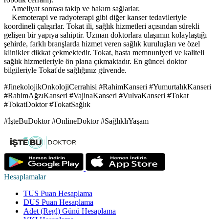
Ameliyat sonrası takip ve bakım sağlarlar.
Kemoterapi ve radyoterapi gibi diğer kanser tedavileriyle
koordineli çalışırlar. Tokat ili, sağlık hizmetleri açısından sürekli
gelişen bir yapıya sahiptir. Uzman doktorlara ulaşımın kolaylaştığı
şehirde, farklı branşlarda hizmet veren sağlık kuruluşları ve özel
klinikler dikkat çekmektedir. Tokat, hasta memnuniyeti ve kaliteli
sağlık hizmetleriyle ön plana çıkmaktadır. En güncel doktor
bilgileriyle Tokat'de sağlığınız güvende.
#JinekolojikOnkolojiCerrahisi #RahimKanseri #YumurtalıkKanseri
#RahimAğzıKanseri #VajinaKanseri #VulvaKanseri #Tokat
#TokatDoktor #TokatSağlık
#İşteBuDoktor #OnlineDoktor #SağlıklıYaşam
Hesaplamalar
TUS Puan Hesaplama
DUS Puan Hesaplama
Adet (Regl) Günü Hesaplama