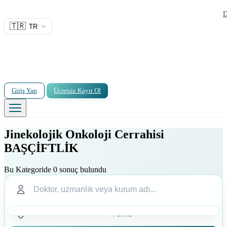
D
🇹🇷
TR
Giriş Yap
Ücretsiz Kayıt Ol
Jinekolojik Onkoloji Cerrahisi
BAŞÇİFTLİK
Bu Kategoride 0 sonuç bulundu