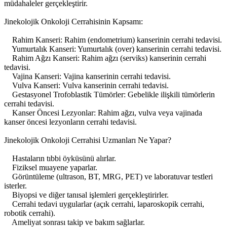
müdahaleler gerçekleştirir.
Jinekolojik Onkoloji Cerrahisinin Kapsamı:
Rahim Kanseri: Rahim (endometrium) kanserinin cerrahi tedavisi.
Yumurtalık Kanseri: Yumurtalık (over) kanserinin cerrahi tedavisi.
Rahim Ağzı Kanseri: Rahim ağzı (serviks) kanserinin cerrahi
tedavisi.
Vajina Kanseri: Vajina kanserinin cerrahi tedavisi.
Vulva Kanseri: Vulva kanserinin cerrahi tedavisi.
Gestasyonel Trofoblastik Tümörler: Gebelikle ilişkili tümörlerin
cerrahi tedavisi.
Kanser Öncesi Lezyonlar: Rahim ağzı, vulva veya vajinada
kanser öncesi lezyonların cerrahi tedavisi.
Jinekolojik Onkoloji Cerrahisi Uzmanları Ne Yapar?
Hastaların tıbbi öyküsünü alırlar.
Fiziksel muayene yaparlar.
Görüntüleme (ultrason, BT, MRG, PET) ve laboratuvar testleri
isterler.
Biyopsi ve diğer tanısal işlemleri gerçekleştirirler.
Cerrahi tedavi uygularlar (açık cerrahi, laparoskopik cerrahi,
robotik cerrahi).
Ameliyat sonrası takip ve bakım sağlarlar.