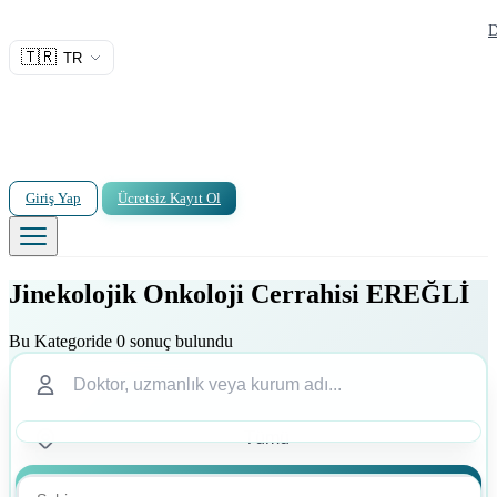
D
🇹🇷
TR
Giriş Yap
Ücretsiz Kayıt Ol
Jinekolojik Onkoloji Cerrahisi EREĞLİ
Bu Kategoride 0 sonuç bulundu
Ara
Ara