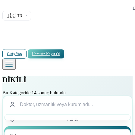
D
🇹🇷
TR
Giriş Yap
Ücretsiz Kayıt Ol
DİKİLİ
Bu Kategoride 14 sonuç bulundu
Ara
Ara