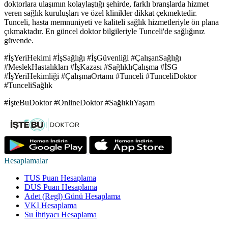
doktorlara ulaşımın kolaylaştığı şehirde, farklı branşlarda hizmet
veren sağlık kuruluşları ve özel klinikler dikkat çekmektedir.
Tunceli, hasta memnuniyeti ve kaliteli sağlık hizmetleriyle ön plana
çıkmaktadır. En güncel doktor bilgileriyle Tunceli'de sağlığınız
güvende.
#İşYeriHekimi #İşSağlığı #İşGüvenliği #ÇalışanSağlığı
#MeslekHastalıkları #İşKazası #SağlıklıÇalışma #İSG
#İşYeriHekimliği #ÇalışmaOrtamı #Tunceli #TunceliDoktor
#TunceliSağlık
#İşteBuDoktor #OnlineDoktor #SağlıklıYaşam
Hesaplamalar
TUS Puan Hesaplama
DUS Puan Hesaplama
Adet (Regl) Günü Hesaplama
VKI Hesaplama
Su İhtiyacı Hesaplama