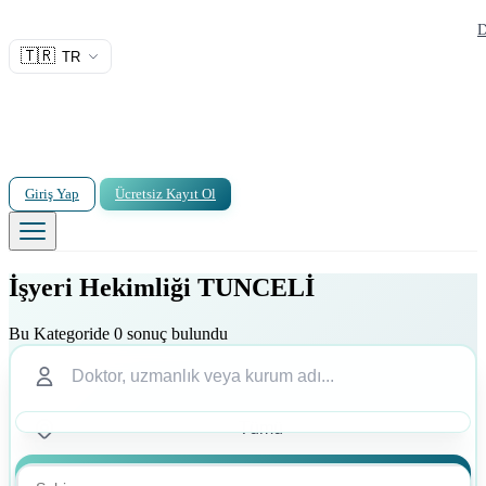
D
🇹🇷
TR
Giriş Yap
Ücretsiz Kayıt Ol
İşyeri Hekimliği TUNCELİ
Bu Kategoride 0 sonuç bulundu
Ara
Ara