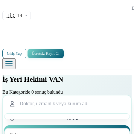
D
🇹🇷
TR
Giriş Yap
Ücretsiz Kayıt Ol
İş Yeri Hekimi VAN
Bu Kategoride 0 sonuç bulundu
Ara
Ara