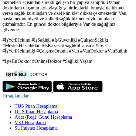
hizmetleri açısından sürekli gelişen bir yapıya sahiptir. Uzman
doktorlara ulaşımın kolaylaştığı şehirde, farklı branşlarda hizmet
veren sağlık kuruluşları ve özel klinikler dikkat çekmektedir. Van,
hasta memnuniyeti ve kaliteli sağlık hizmetleriyle ön plana
çıkmaktadır. En güncel doktor bilgileriyle Van'de sağlığınız
güvende.
#İşYeriHekimi #İşSağlığı #İşGüvenliği #ÇalışanSağlığı
#MeslekHastalıkları #İşKazası #SağlıklıÇalışma #İSG
#İşYeriHekimliği #ÇalışmaOrtamı #Van #VanDoktor #VanSağlık
#İşteBuDoktor #OnlineDoktor #SağlıklıYaşam
Hesaplamalar
TUS Puan Hesaplama
DUS Puan Hesaplama
Adet (Regl) Günü Hesaplama
VKI Hesaplama
Su İhtiyacı Hesaplama