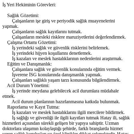
İş Yeri Hekiminin Görevleri:
Sağlık Gözetimi:
Çalışanların işe giriş ve periyodik sağlık muayenelerini
yapmak.
Çalışanların sağlık kayıtlarını tutmak.
Çalışanların mesleki risklere maruziyetlerini değerlendirmek.
Çalışma Ortamı Gözetimi:
İş yerindeki sağlık ve güvenlik risklerini belirlemek.
İş yerindeki hijyen koşullarını denetlemek.
İş kazaları ve meslek hastalıklarının nedenlerini araştırmak.
Eğitim ve Danışmanlık:
Çalışanlara sağlık ve güvenlik konularında eğitim vermek.
İşverene İSG konularında danışmanlık yapmak.
Çalışanları sağlıklı yaşam tarzı konusunda bilgilendirmek.
Acil Durum Yönetimi:
İş yerinde meydana gelebilecek acil durumlara müdahale
etmek.
Acil durum planlarının hazırlanmasına katkıda bulunmak.
Raporlama ve Kayıt Tutma:
İş kazaları ve meslek hastalıklarını ilgili mercilere bildirmek.
İş sağlığı ve güvenliği ile ilgili kayıtları tutmak Hatay ili, sağlık
hizmetleri açısından sürekli gelişen bir yapıya sahiptir. Uzman
doktorlara ulaşımın kolaylaştığı şehirde, farklı branşlarda hizmet
veren sağlık kuruluşları ve özel klinikler dikkat çekmektedir. Hatay,