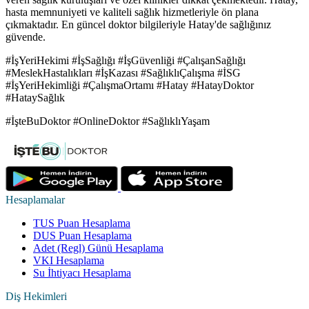
hasta memnuniyeti ve kaliteli sağlık hizmetleriyle ön plana
çıkmaktadır. En güncel doktor bilgileriyle Hatay'de sağlığınız
güvende.
#İşYeriHekimi #İşSağlığı #İşGüvenliği #ÇalışanSağlığı
#MeslekHastalıkları #İşKazası #SağlıklıÇalışma #İSG
#İşYeriHekimliği #ÇalışmaOrtamı #Hatay #HatayDoktor
#HataySağlık
#İşteBuDoktor #OnlineDoktor #SağlıklıYaşam
Hesaplamalar
TUS Puan Hesaplama
DUS Puan Hesaplama
Adet (Regl) Günü Hesaplama
VKI Hesaplama
Su İhtiyacı Hesaplama
Diş Hekimleri