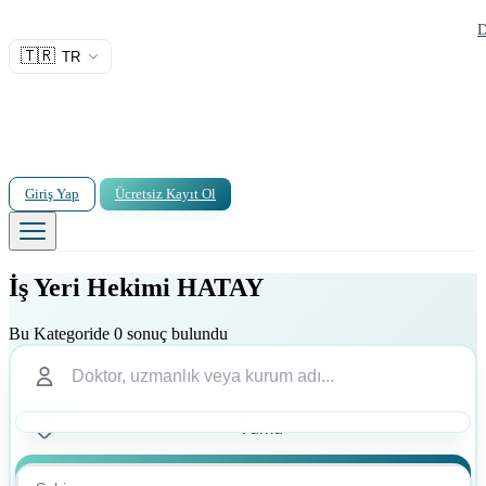
D
🇹🇷
TR
Giriş Yap
Ücretsiz Kayıt Ol
İş Yeri Hekimi HATAY
Bu Kategoride 0 sonuç bulundu
Ara
Ara