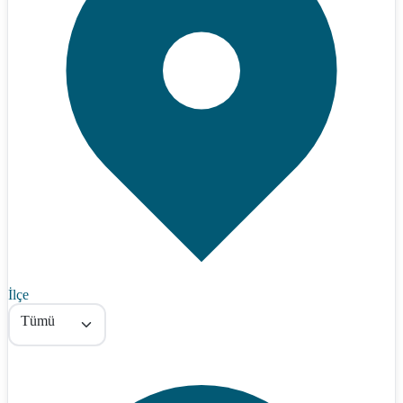
İlçe
Tümü