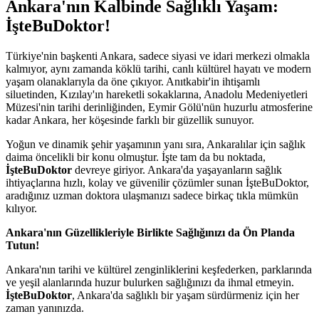
Ankara'nın Kalbinde Sağlıklı Yaşam:
İşteBuDoktor!
Türkiye'nin başkenti Ankara, sadece siyasi ve idari merkezi olmakla
kalmıyor, aynı zamanda köklü tarihi, canlı kültürel hayatı ve modern
yaşam olanaklarıyla da öne çıkıyor. Anıtkabir'in ihtişamlı
siluetinden, Kızılay'ın hareketli sokaklarına, Anadolu Medeniyetleri
Müzesi'nin tarihi derinliğinden, Eymir Gölü'nün huzurlu atmosferine
kadar Ankara, her köşesinde farklı bir güzellik sunuyor.
Yoğun ve dinamik şehir yaşamının yanı sıra, Ankaralılar için sağlık
daima öncelikli bir konu olmuştur. İşte tam da bu noktada,
İşteBuDoktor
devreye giriyor. Ankara'da yaşayanların sağlık
ihtiyaçlarına hızlı, kolay ve güvenilir çözümler sunan İşteBuDoktor,
aradığınız uzman doktora ulaşmanızı sadece birkaç tıkla mümkün
kılıyor.
Ankara'nın Güzellikleriyle Birlikte Sağlığınızı da Ön Planda
Tutun!
Ankara'nın tarihi ve kültürel zenginliklerini keşfederken, parklarında
ve yeşil alanlarında huzur bulurken sağlığınızı da ihmal etmeyin.
İşteBuDoktor
, Ankara'da sağlıklı bir yaşam sürdürmeniz için her
zaman yanınızda.