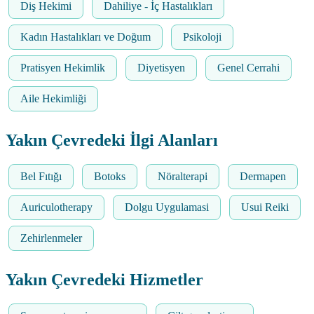
Diş Hekimi
Dahiliye - İç Hastalıkları
Kadın Hastalıkları ve Doğum
Psikoloji
Pratisyen Hekimlik
Diyetisyen
Genel Cerrahi
Aile Hekimliği
Yakın Çevredeki İlgi Alanları
Bel Fıtığı
Botoks
Nöralterapi
Dermapen
Auriculotherapy
Dolgu Uygulamasi
Usui Reiki
Zehirlenmeler
Yakın Çevredeki Hizmetler