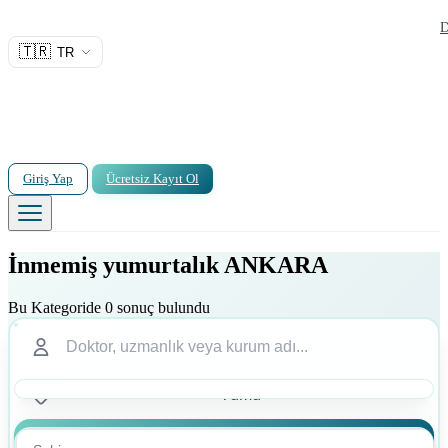
D
🇹🇷
TR
Giriş Yap
Ücretsiz Kayıt Ol
İnmemiş yumurtalık ANKARA
Bu Kategoride 0 sonuç bulundu
Ara
Ara