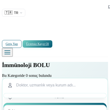
D
🇹🇷
TR
Giriş Yap
Ücretsiz Kayıt Ol
İmmünoloji BOLU
Bu Kategoride 0 sonuç bulundu
Ara
Ara