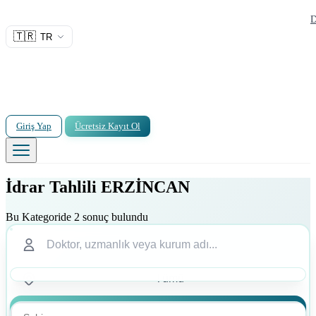
D
🇹🇷
TR
Giriş Yap
Ücretsiz Kayıt Ol
İdrar Tahlili ERZİNCAN
Bu Kategoride 2 sonuç bulundu
Ara
Ara