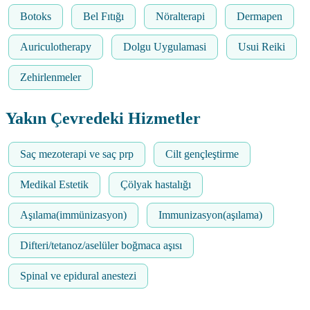
Botoks
Bel Fıtığı
Nöralterapi
Dermapen
Auriculotherapy
Dolgu Uygulamasi
Usui Reiki
Zehirlenmeler
Yakın Çevredeki Hizmetler
Saç mezoterapi ve saç prp
Cilt gençleştirme
Medikal Estetik
Çölyak hastalığı
Aşılama(immünizasyon)
Immunizasyon(aşılama)
Difteri/tetanoz/aselüler boğmaca aşısı
Spinal ve epidural anestezi