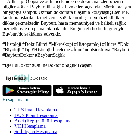
Adli Tıp: Otopsi ve adli incelemelerde doku analizleri önemli
bilgiler sağlar. Bayburt ili, sağlık hizmetleri açısından sürekli gelişen
bir yapıya sahiptir. Uzman doktorlara ulaşımın kolaylaştığı şehirde,
farklı branşlarda hizmet veren sağlık kuruluşları ve özel klinikler
dikkat çekmektedir. Bayburt, hasta memnuniyeti ve kaliteli sağlık
hizmetleriyle ön plana çıkmaktadır. En güncel doktor bilgileriyle
Bayburt'de sağlığınız güvende.
#Histoloji #DokuBilimi #Mikroskopi #Histopatoloji #Hücre #Doku
#Biyoloji #Tıp #Histolojikİnceleme #İmmünohistokimya #Bayburt
#BayburtDoktor #BayburtSağlık
#İşteBuDoktor #OnlineDoktor #SağlıklıYaşam
Hesaplamalar
TUS Puan Hesaplama
DUS Puan Hesaplama
Adet (Regl) Günü Hesaplama
VKI Hesaplama
Su İhtiyacı Hesaplama