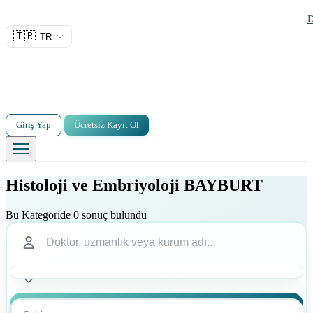
D
🇹🇷
TR
Giriş Yap
Ücretsiz Kayıt Ol
Histoloji ve Embriyoloji BAYBURT
Bu Kategoride 0 sonuç bulundu
Ara
Ara