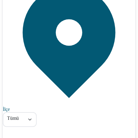
İlçe
Tümü