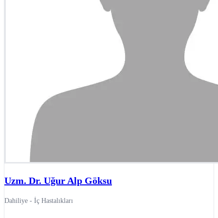
Uzm. Dr. Uğur Alp Göksu
Dahiliye - İç Hastalıkları