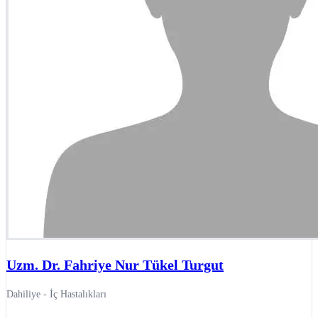
Uzm. Dr. Fahriye Nur Tükel Turgut
Dahiliye - İç Hastalıkları