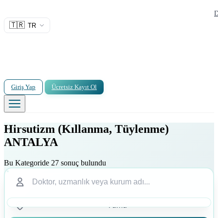
D
🇹🇷
TR
Giriş Yap
Ücretsiz Kayıt Ol
Hirsutizm (Kıllanma, Tüylenme)
ANTALYA
Bu Kategoride 27 sonuç bulundu