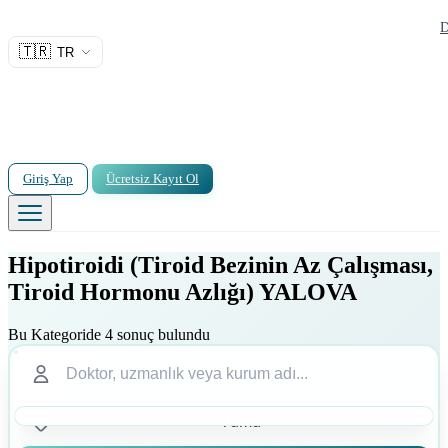
D
🇹🇷
TR
Giriş Yap
Ücretsiz Kayıt Ol
Hipotiroidi (Tiroid Bezinin Az Çalışması,
Tiroid Hormonu Azlığı) YALOVA
Bu Kategoride 4 sonuç bulundu