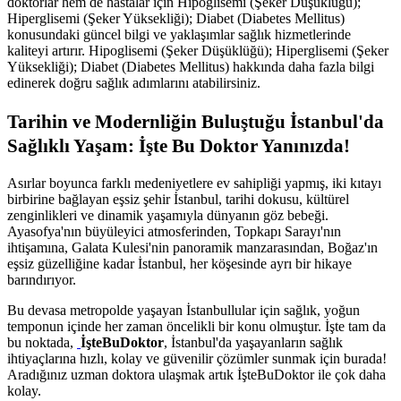
doktorlar hem de hastalar için Hipoglisemi (Şeker Düşüklüğü);
Hiperglisemi (Şeker Yüksekliği); Diabet (Diabetes Mellitus)
konusundaki güncel bilgi ve yaklaşımlar sağlık hizmetlerinde
kaliteyi artırır. Hipoglisemi (Şeker Düşüklüğü); Hiperglisemi (Şeker
Yüksekliği); Diabet (Diabetes Mellitus) hakkında daha fazla bilgi
edinerek doğru sağlık adımlarını atabilirsiniz.
Tarihin ve Modernliğin Buluştuğu İstanbul'da
Sağlıklı Yaşam: İşte Bu Doktor Yanınızda!
Asırlar boyunca farklı medeniyetlere ev sahipliği yapmış, iki kıtayı
birbirine bağlayan eşsiz şehir İstanbul, tarihi dokusu, kültürel
zenginlikleri ve dinamik yaşamıyla dünyanın göz bebeği.
Ayasofya'nın büyüleyici atmosferinden, Topkapı Sarayı'nın
ihtişamına, Galata Kulesi'nin panoramik manzarasından, Boğaz'ın
eşsiz güzelliğine kadar İstanbul, her köşesinde ayrı bir hikaye
barındırıyor.
Bu devasa metropolde yaşayan İstanbullular için sağlık, yoğun
temponun içinde her zaman öncelikli bir konu olmuştur. İşte tam da
bu noktada,
İşteBuDoktor
, İstanbul'da yaşayanların sağlık
ihtiyaçlarına hızlı, kolay ve güvenilir çözümler sunmak için burada!
Aradığınız uzman doktora ulaşmak artık İşteBuDoktor ile çok daha
kolay.