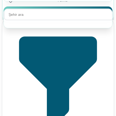
Ara
Ara