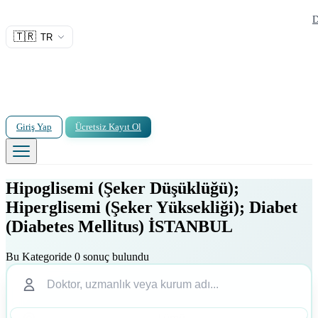
D
🇹🇷
TR
Giriş Yap
Ücretsiz Kayıt Ol
Hipoglisemi (Şeker Düşüklüğü);
Hiperglisemi (Şeker Yüksekliği); Diabet
(Diabetes Mellitus) İSTANBUL
Bu Kategoride 0 sonuç bulundu