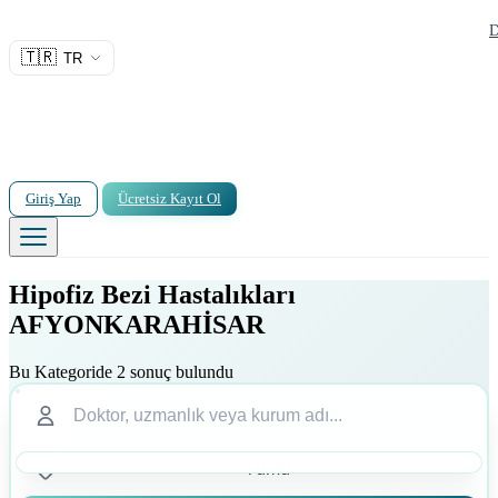
D
🇹🇷
TR
Giriş Yap
Ücretsiz Kayıt Ol
Hipofiz Bezi Hastalıkları
AFYONKARAHİSAR
Bu Kategoride 2 sonuç bulundu