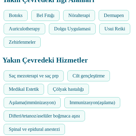
Botoks
Bel Fıtığı
Nöralterapi
Dermapen
Auriculotherapy
Dolgu Uygulamasi
Usui Reiki
Zehirlenmeler
Yakın Çevredeki Hizmetler
Saç mezoterapi ve saç prp
Cilt gençleştirme
Medikal Estetik
Çölyak hastalığı
Aşılama(immünizasyon)
Immunizasyon(aşılama)
Difteri/tetanoz/aselüler boğmaca aşısı
Spinal ve epidural anestezi