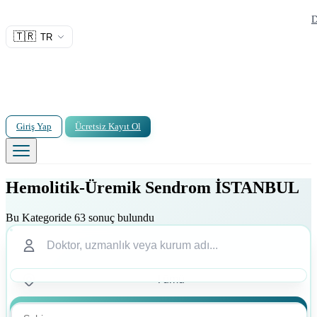
D
🇹🇷
TR
Giriş Yap
Ücretsiz Kayıt Ol
Hemolitik-Üremik Sendrom İSTANBUL
Bu Kategoride 63 sonuç bulundu
Ara
Ara