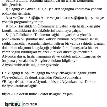
Sağlık Eğitimi: Toplumu sağlıklı yaşam tarzları konusunda
bilinçlendirir.
İş Sağlığı ve Güvenliği: Çalışanların sağlığını korumaya yönelik
politikalar geliştirir.
Ana ve Çocuk Sağlığı: Anne ve çocukların sağlığını iyileştirmeye
yönelik programlar yürütür.
Kronik Hastalıkların Önlenmesi: Diyabet, kalp hastalıkları gibi
kronik hastalıkların risk faktörlerini azaltmaya çalışır.
Sağlık Politikaları: Toplumun sağlık ihtiyaçlarına yönelik
politikaların oluşturulmasına katkıda bulunur. Afyonkarahisar ili,
sağlık hizmetleri açısından sürekli gelişen bir yapıya sahiptir. Uzman
doktorlara ulaşımın kolaylaştığı şehirde, farklı branşlarda hizmet
veren sağlık kuruluşları ve özel klinikler dikkat çekmektedir.
Afyonkarahisar, hasta memnuniyeti ve kaliteli sağlık hizmetleriyle
ön plana çıkmaktadır. En güncel doktor bilgileriyle
Afyonkarahisar'de sağlığınız güvende.
HalkSağlığı #ToplumSağlığı #KoruyucuSağlık #SağlıkEğitimi
#ÇevreSağlığı #SalgınHastalıklar #SağlıkPolitikaları
#BulaşıcıHastalıklar #Afyonkarahisar #AfyonkarahisarDoktor
#AfyonkarahisarSağlık
#İşteBuDoktor #OnlineDoktor #SağlıklıYaşam