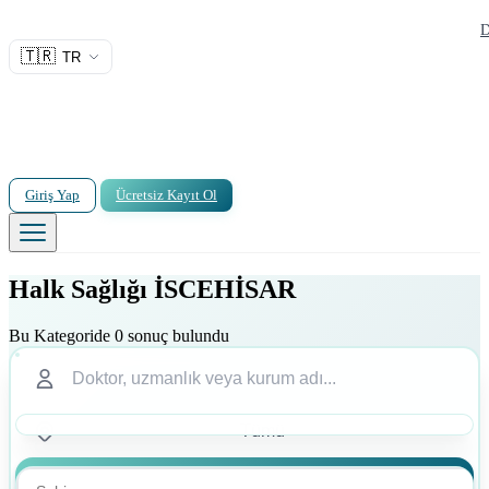
D
🇹🇷
TR
Giriş Yap
Ücretsiz Kayıt Ol
Halk Sağlığı İSCEHİSAR
Bu Kategoride 0 sonuç bulundu
Ara
Ara