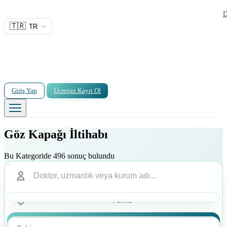
D
🇹🇷
TR
Giriş Yap
Ücretsiz Kayıt Ol
Göz Kapağı İltihabı
Bu Kategoride 496 sonuç bulundu
Ara
Ara