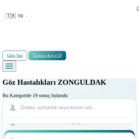
D
🇹🇷
TR
Giriş Yap
Ücretsiz Kayıt Ol
Göz Hastalıkları ZONGULDAK
Bu Kategoride 19 sonuç bulundu
Ara
Ara