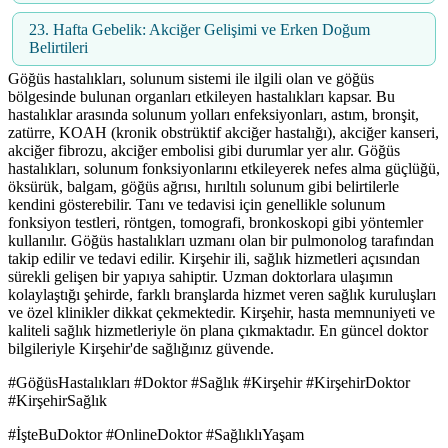
23. Hafta Gebelik: Akciğer Gelişimi ve Erken Doğum
Belirtileri
Göğüs hastalıkları, solunum sistemi ile ilgili olan ve göğüs
bölgesinde bulunan organları etkileyen hastalıkları kapsar. Bu
hastalıklar arasında solunum yolları enfeksiyonları, astım, bronşit,
zatürre, KOAH (kronik obstrüktif akciğer hastalığı), akciğer kanseri,
akciğer fibrozu, akciğer embolisi gibi durumlar yer alır. Göğüs
hastalıkları, solunum fonksiyonlarını etkileyerek nefes alma güçlüğü,
öksürük, balgam, göğüs ağrısı, hırıltılı solunum gibi belirtilerle
kendini gösterebilir. Tanı ve tedavisi için genellikle solunum
fonksiyon testleri, röntgen, tomografi, bronkoskopi gibi yöntemler
kullanılır. Göğüs hastalıkları uzmanı olan bir pulmonolog tarafından
takip edilir ve tedavi edilir. Kirşehir ili, sağlık hizmetleri açısından
sürekli gelişen bir yapıya sahiptir. Uzman doktorlara ulaşımın
kolaylaştığı şehirde, farklı branşlarda hizmet veren sağlık kuruluşları
ve özel klinikler dikkat çekmektedir. Kirşehir, hasta memnuniyeti ve
kaliteli sağlık hizmetleriyle ön plana çıkmaktadır. En güncel doktor
bilgileriyle Kirşehir'de sağlığınız güvende.
#GöğüsHastalıkları #Doktor #Sağlık #Kirşehir #KirşehirDoktor
#KirşehirSağlık
#İşteBuDoktor #OnlineDoktor #SağlıklıYaşam