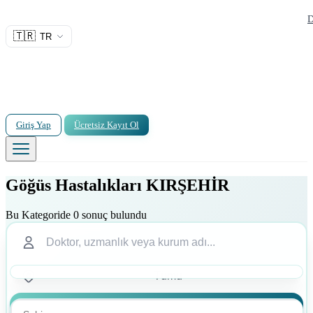
D
🇹🇷
TR
Giriş Yap
Ücretsiz Kayıt Ol
Göğüs Hastalıkları KIRŞEHİR
Bu Kategoride 0 sonuç bulundu
Ara
Ara