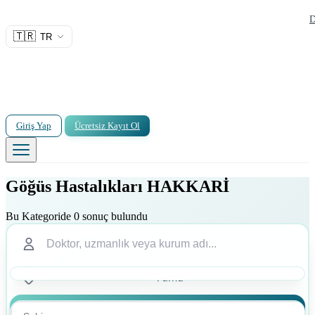
D
🇹🇷
TR
Giriş Yap
Ücretsiz Kayıt Ol
Göğüs Hastalıkları HAKKARİ
Bu Kategoride 0 sonuç bulundu
Ara
Ara