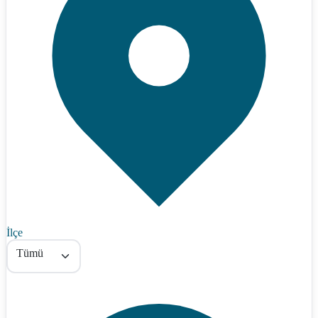
İlçe
Tümü