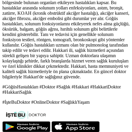
bölgesinde bulunan organları etkileyen hastalıkları kapsar. Bu
hastalıklar arasında solunum yolları enfeksiyonları, astım, bronşit,
zatürre, KOAH (kronik obstrüktif akciğer hastalığı), akciğer kanseri,
akciğer fibrozu, akciğer embolisi gibi durumlar yer alır. Göğüs
hastalıkları, solunum fonksiyonlarını etkileyerek nefes alma güçlüğü,
öksürük, balgam, göğüs ağrısı, hırıltılı solunum gibi belirtilerle
kendini gösterebilir. Tanı ve tedavisi için genellikle solunum
fonksiyon testleri, röntgen, tomografi, bronkoskopi gibi yöntemler
kullanılır. Göğüs hastalıkları uzmanı olan bir pulmonolog tarafından
takip edilir ve tedavi edilir. Hakkari ili, sağlık hizmetleri açısından
sürekli gelişen bir yapıya sahiptir. Uzman doktorlara ulaşımın
kolaylaştığı şehirde, farklı branşlarda hizmet veren sağlık kuruluşları
ve özel klinikler dikkat çekmektedir. Hakkari, hasta memnuniyeti ve
kaliteli sağlık hizmetleriyle ön plana çıkmaktadır. En güncel doktor
bilgileriyle Hakkari'de sağlığınız güvende.
#GöğüsHastalıkları #Doktor #Sağlık #Hakkari #HakkariDoktor
#HakkariSağlık
#İşteBuDoktor #OnlineDoktor #SağlıklıYaşam