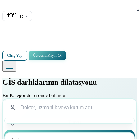
D
🇹🇷
TR
Giriş Yap
Ücretsiz Kayıt Ol
GİS darlıklarının dilatasyonu
Bu Kategoride 5 sonuç bulundu
Ara
Ara