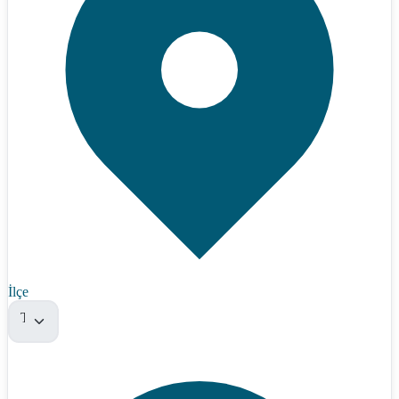
İlçe
Tümü