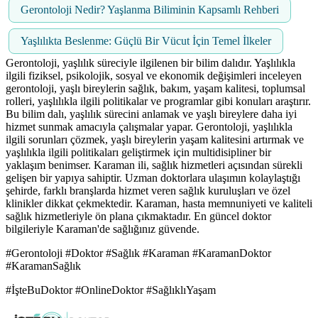
Gerontoloji Nedir? Yaşlanma Biliminin Kapsamlı Rehberi
Yaşlılıkta Beslenme: Güçlü Bir Vücut İçin Temel İlkeler
Gerontoloji, yaşlılık süreciyle ilgilenen bir bilim dalıdır. Yaşlılıkla
ilgili fiziksel, psikolojik, sosyal ve ekonomik değişimleri inceleyen
gerontoloji, yaşlı bireylerin sağlık, bakım, yaşam kalitesi, toplumsal
rolleri, yaşlılıkla ilgili politikalar ve programlar gibi konuları araştırır.
Bu bilim dalı, yaşlılık sürecini anlamak ve yaşlı bireylere daha iyi
hizmet sunmak amacıyla çalışmalar yapar. Gerontoloji, yaşlılıkla
ilgili sorunları çözmek, yaşlı bireylerin yaşam kalitesini artırmak ve
yaşlılıkla ilgili politikaları geliştirmek için multidisipliner bir
yaklaşım benimser. Karaman ili, sağlık hizmetleri açısından sürekli
gelişen bir yapıya sahiptir. Uzman doktorlara ulaşımın kolaylaştığı
şehirde, farklı branşlarda hizmet veren sağlık kuruluşları ve özel
klinikler dikkat çekmektedir. Karaman, hasta memnuniyeti ve kaliteli
sağlık hizmetleriyle ön plana çıkmaktadır. En güncel doktor
bilgileriyle Karaman'de sağlığınız güvende.
#Gerontoloji #Doktor #Sağlık #Karaman #KaramanDoktor
#KaramanSağlık
#İşteBuDoktor #OnlineDoktor #SağlıklıYaşam