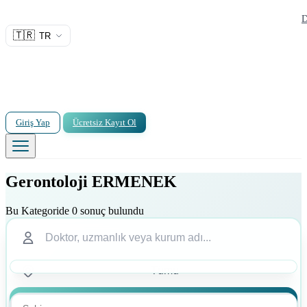
D
🇹🇷
TR
Giriş Yap
Ücretsiz Kayıt Ol
Gerontoloji ERMENEK
Bu Kategoride 0 sonuç bulundu
Ara
Ara