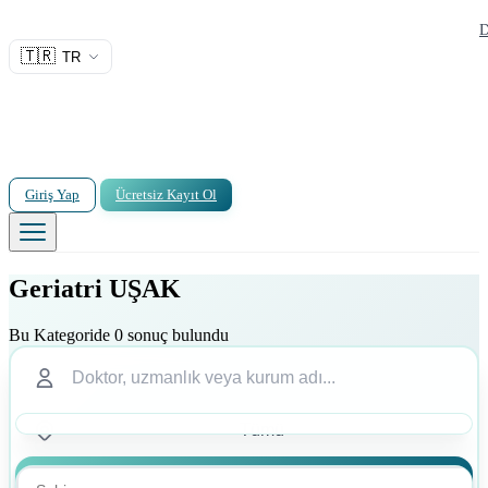
D
🇹🇷
TR
Giriş Yap
Ücretsiz Kayıt Ol
Geriatri UŞAK
Bu Kategoride 0 sonuç bulundu
Ara
Ara