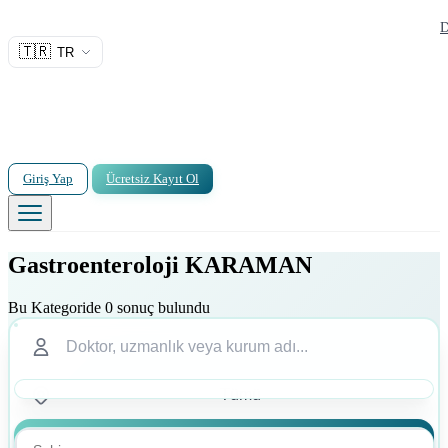
D
🇹🇷
TR
Giriş Yap
Ücretsiz Kayıt Ol
Gastroenteroloji KARAMAN
Bu Kategoride 0 sonuç bulundu
Ara
Ara