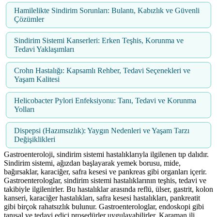
Hamilelikte Sindirim Sorunları: Bulantı, Kabızlık ve Güvenli
Çözümler
Sindirim Sistemi Kanserleri: Erken Teşhis, Korunma ve
Tedavi Yaklaşımları
Crohn Hastalığı: Kapsamlı Rehber, Tedavi Seçenekleri ve
Yaşam Kalitesi
Helicobacter Pylori Enfeksiyonu: Tanı, Tedavi ve Korunma
Yolları
Dispepsi (Hazımsızlık): Yaygın Nedenleri ve Yaşam Tarzı
Değişiklikleri
Gastroenteroloji, sindirim sistemi hastalıklarıyla ilgilenen tıp dalıdır.
Sindirim sistemi, ağızdan başlayarak yemek borusu, mide,
bağırsaklar, karaciğer, safra kesesi ve pankreas gibi organları içerir.
Gastroenterologlar, sindirim sistemi hastalıklarının teşhis, tedavi ve
takibiyle ilgilenirler. Bu hastalıklar arasında reflü, ülser, gastrit, kolon
kanseri, karaciğer hastalıkları, safra kesesi hastalıkları, pankreatit
gibi birçok rahatsızlık bulunur. Gastroenterologlar, endoskopi gibi
tanısal ve tedavi edici prosedürler uygulayabilirler. Karaman ili,