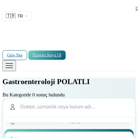
D
🇹🇷
TR
Giriş Yap
Ücretsiz Kayıt Ol
Gastroenteroloji POLATLI
Bu Kategoride 0 sonuç bulundu
Ara
Ara