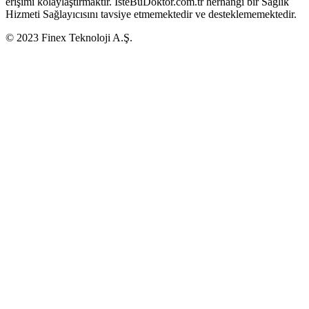
erişimi kolaylaştırmaktır. İsteBuDoktor.com.tr herhangi bir Sağlık
Hizmeti Sağlayıcısını tavsiye etmemektedir ve desteklememektedir.
© 2023 Finex Teknoloji A.Ş.