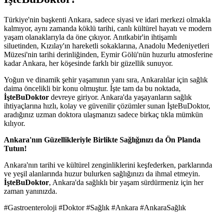
Türkiye'nin başkenti Ankara, sadece siyasi ve idari merkezi olmakla
kalmıyor, aynı zamanda köklü tarihi, canlı kültürel hayatı ve modern
yaşam olanaklarıyla da öne çıkıyor. Anıtkabir'in ihtişamlı
siluetinden, Kızılay'ın hareketli sokaklarına, Anadolu Medeniyetleri
Müzesi'nin tarihi derinliğinden, Eymir Gölü'nün huzurlu atmosferine
kadar Ankara, her köşesinde farklı bir güzellik sunuyor.
Yoğun ve dinamik şehir yaşamının yanı sıra, Ankaralılar için sağlık
daima öncelikli bir konu olmuştur. İşte tam da bu noktada,
İşteBuDoktor
devreye giriyor. Ankara'da yaşayanların sağlık
ihtiyaçlarına hızlı, kolay ve güvenilir çözümler sunan İşteBuDoktor,
aradığınız uzman doktora ulaşmanızı sadece birkaç tıkla mümkün
kılıyor.
Ankara'nın Güzellikleriyle Birlikte Sağlığınızı da Ön Planda
Tutun!
Ankara'nın tarihi ve kültürel zenginliklerini keşfederken, parklarında
ve yeşil alanlarında huzur bulurken sağlığınızı da ihmal etmeyin.
İşteBuDoktor
, Ankara'da sağlıklı bir yaşam sürdürmeniz için her
zaman yanınızda.
#Gastroenteroloji #Doktor #Sağlık #Ankara #AnkaraSağlık