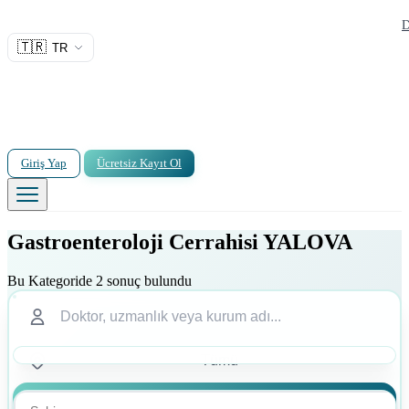
D
🇹🇷
TR
Giriş Yap
Ücretsiz Kayıt Ol
Gastroenteroloji Cerrahisi YALOVA
Bu Kategoride 2 sonuç bulundu
Ara
Ara