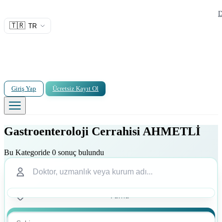
D
🇹🇷
TR
Giriş Yap
Ücretsiz Kayıt Ol
Gastroenteroloji Cerrahisi AHMETLİ
Bu Kategoride 0 sonuç bulundu
Ara
Ara