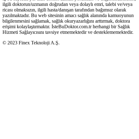
ilgili doktorun/uzmanın doğrudan veya dolaylı emri, talebi ve/veya
ricası olmaksızın, ilgili hasta/danışan tarafından bağımsız olarak
yazılmaktadır. Bu web sitesinin amacı sağlık alanında kamuoyunun
bilgilenmesini sağlamak, sağlık okuryazarlığını arttırmak, doktora
erişimi kolaylaştırmaktır. İsteBuDoktor.com.tr herhangi bir Sağlık
Hizmeti Sağlayıcısını tavsiye etmemektedir ve desteklememektedir.
© 2023 Finex Teknoloji A.Ş.