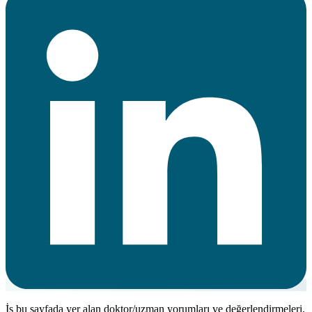
İş bu sayfada yer alan doktor/uzman yorumları ve değerlendirmeleri,