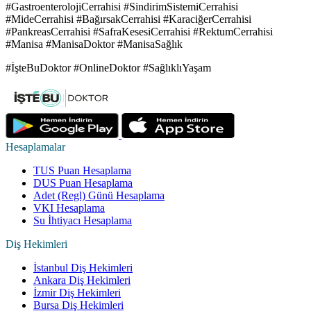
#GastroenterolojiCerrahisi #SindirimSistemiCerrahisi
#MideCerrahisi #BağırsakCerrahisi #KaraciğerCerrahisi
#PankreasCerrahisi #SafraKesesiCerrahisi #RektumCerrahisi
#Manisa #ManisaDoktor #ManisaSağlık
#İşteBuDoktor #OnlineDoktor #SağlıklıYaşam
Hesaplamalar
TUS Puan Hesaplama
DUS Puan Hesaplama
Adet (Regl) Günü Hesaplama
VKI Hesaplama
Su İhtiyacı Hesaplama
Diş Hekimleri
İstanbul Diş Hekimleri
Ankara Diş Hekimleri
İzmir Diş Hekimleri
Bursa Diş Hekimleri