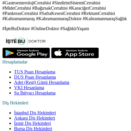
#GastroenterolojiCerrahisi #SindirimSistemiCerrahisi
#MideCerrahisi #BağırsakCerrahisi #KaraciğerCerrahisi
#PankreasCerrahisi #SafraKesesiCerrahisi #RektumCerrahisi
#Kahramanmaraş #KahramanmaraşDoktor #KahramanmaraşSağlık
#İşteBuDoktor #OnlineDoktor #SağlıklıYaşam
Hesaplamalar
TUS Puan Hesaplama
DUS Puan Hesaplama
Adet (Regl) Günü Hesaplama
VKI Hesaplama
Su İhtiyacı Hesaplama
Diş Hekimleri
İstanbul Diş Hekimleri
Ankara Diş Hekimleri
İzmir Diş Hekimleri
Bursa Diş Hekimleri