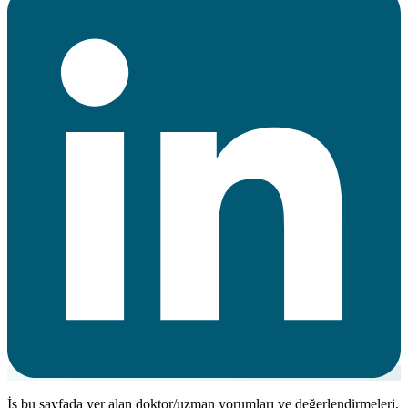
İş bu sayfada yer alan doktor/uzman yorumları ve değerlendirmeleri,