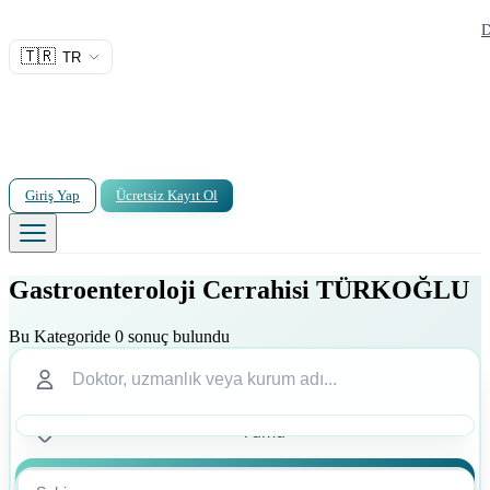
D
🇹🇷
TR
Giriş Yap
Ücretsiz Kayıt Ol
Gastroenteroloji Cerrahisi TÜRKOĞLU
Bu Kategoride 0 sonuç bulundu
Ara
Ara