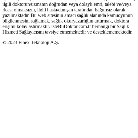
ilgili doktorun/uzmanın doğrudan veya dolaylı emri, talebi ve/veya
ricası olmaksızın, ilgili hasta/danışan tarafından bağımsız olarak
yazılmaktadır. Bu web sitesinin amacı sağlık alanında kamuoyunun
bilgilenmesini sağlamak, sağlık okuryazarlığını arttırmak, doktora
erişimi kolaylaştırmaktır. İsteBuDoktor.com.tr herhangi bir Sağlık
Hizmeti Sağlayıcısını tavsiye etmemektedir ve desteklememektedir.
© 2023 Finex Teknoloji A.Ş.