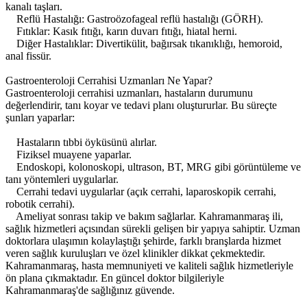
kanalı taşları.
Reflü Hastalığı: Gastroözofageal reflü hastalığı (GÖRH).
Fıtıklar: Kasık fıtığı, karın duvarı fıtığı, hiatal herni.
Diğer Hastalıklar: Divertikülit, bağırsak tıkanıklığı, hemoroid,
anal fissür.
Gastroenteroloji Cerrahisi Uzmanları Ne Yapar?
Gastroenteroloji cerrahisi uzmanları, hastaların durumunu
değerlendirir, tanı koyar ve tedavi planı oluştururlar. Bu süreçte
şunları yaparlar:
Hastaların tıbbi öyküsünü alırlar.
Fiziksel muayene yaparlar.
Endoskopi, kolonoskopi, ultrason, BT, MRG gibi görüntüleme ve
tanı yöntemleri uygularlar.
Cerrahi tedavi uygularlar (açık cerrahi, laparoskopik cerrahi,
robotik cerrahi).
Ameliyat sonrası takip ve bakım sağlarlar. Kahramanmaraş ili,
sağlık hizmetleri açısından sürekli gelişen bir yapıya sahiptir. Uzman
doktorlara ulaşımın kolaylaştığı şehirde, farklı branşlarda hizmet
veren sağlık kuruluşları ve özel klinikler dikkat çekmektedir.
Kahramanmaraş, hasta memnuniyeti ve kaliteli sağlık hizmetleriyle
ön plana çıkmaktadır. En güncel doktor bilgileriyle
Kahramanmaraş'de sağlığınız güvende.