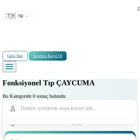
D
🇹🇷
TR
Giriş Yap
Ücretsiz Kayıt Ol
Fonksiyonel Tıp ÇAYCUMA
Bu Kategoride 0 sonuç bulundu
Ara
Ara