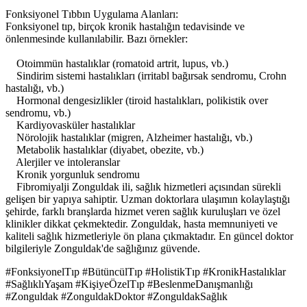
Fonksiyonel Tıbbın Uygulama Alanları:
Fonksiyonel tıp, birçok kronik hastalığın tedavisinde ve
önlenmesinde kullanılabilir. Bazı örnekler:
Otoimmün hastalıklar (romatoid artrit, lupus, vb.)
Sindirim sistemi hastalıkları (irritabl bağırsak sendromu, Crohn
hastalığı, vb.)
Hormonal dengesizlikler (tiroid hastalıkları, polikistik over
sendromu, vb.)
Kardiyovasküler hastalıklar
Nörolojik hastalıklar (migren, Alzheimer hastalığı, vb.)
Metabolik hastalıklar (diyabet, obezite, vb.)
Alerjiler ve intoleranslar
Kronik yorgunluk sendromu
Fibromiyalji Zonguldak ili, sağlık hizmetleri açısından sürekli
gelişen bir yapıya sahiptir. Uzman doktorlara ulaşımın kolaylaştığı
şehirde, farklı branşlarda hizmet veren sağlık kuruluşları ve özel
klinikler dikkat çekmektedir. Zonguldak, hasta memnuniyeti ve
kaliteli sağlık hizmetleriyle ön plana çıkmaktadır. En güncel doktor
bilgileriyle Zonguldak'de sağlığınız güvende.
#FonksiyonelTıp #BütüncülTıp #HolistikTıp #KronikHastalıklar
#SağlıklıYaşam #KişiyeÖzelTıp #BeslenmeDanışmanlığı
#Zonguldak #ZonguldakDoktor #ZonguldakSağlık