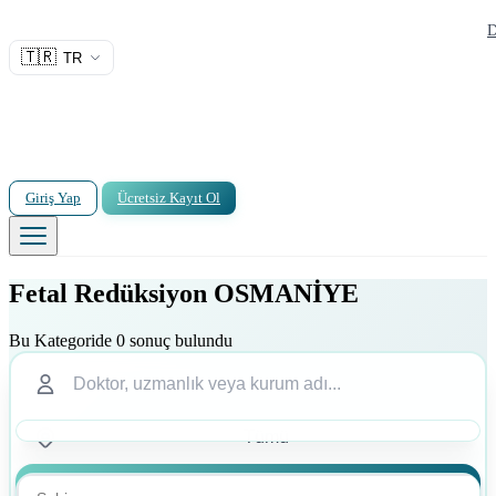
D
🇹🇷
TR
Giriş Yap
Ücretsiz Kayıt Ol
Fetal Redüksiyon OSMANİYE
Bu Kategoride 0 sonuç bulundu
Ara
Ara