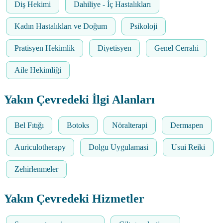
Diş Hekimi
Dahiliye - İç Hastalıkları
Kadın Hastalıkları ve Doğum
Psikoloji
Pratisyen Hekimlik
Diyetisyen
Genel Cerrahi
Aile Hekimliği
Yakın Çevredeki İlgi Alanları
Bel Fıtığı
Botoks
Nöralterapi
Dermapen
Auriculotherapy
Dolgu Uygulamasi
Usui Reiki
Zehirlenmeler
Yakın Çevredeki Hizmetler