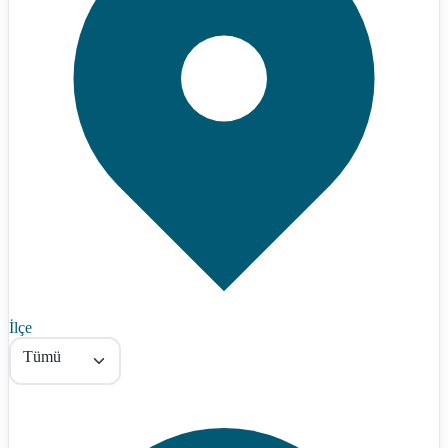
İlçe
Tümü