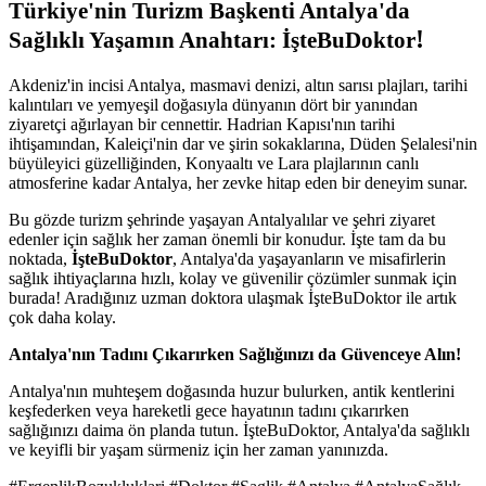
Türkiye'nin Turizm Başkenti Antalya'da
!
Sağlıklı Yaşamın Anahtarı: İşteBuDoktor
Akdeniz'in incisi Antalya, masmavi denizi, altın sarısı plajları, tarihi
kalıntıları ve yemyeşil doğasıyla dünyanın dört bir yanından
ziyaretçi ağırlayan bir cennettir. Hadrian Kapısı'nın tarihi
ihtişamından, Kaleiçi'nin dar ve şirin sokaklarına, Düden Şelalesi'nin
büyüleyici güzelliğinden, Konyaaltı ve Lara plajlarının canlı
atmosferine kadar Antalya, her zevke hitap eden bir deneyim sunar.
Bu gözde turizm şehrinde yaşayan Antalyalılar ve şehri ziyaret
edenler için sağlık her zaman önemli bir konudur. İşte tam da bu
noktada,
İşteBuDoktor
, Antalya'da yaşayanların ve misafirlerin
sağlık ihtiyaçlarına hızlı, kolay ve güvenilir çözümler sunmak için
burada! Aradığınız uzman doktora ulaşmak İşteBuDoktor ile artık
çok daha kolay.
Antalya'nın Tadını Çıkarırken Sağlığınızı da Güvenceye Alın!
Antalya'nın muhteşem doğasında huzur bulurken, antik kentlerini
keşfederken veya hareketli gece hayatının tadını çıkarırken
sağlığınızı daima ön planda tutun. İşteBuDoktor, Antalya'da sağlıklı
ve keyifli bir yaşam sürmeniz için her zaman yanınızda.