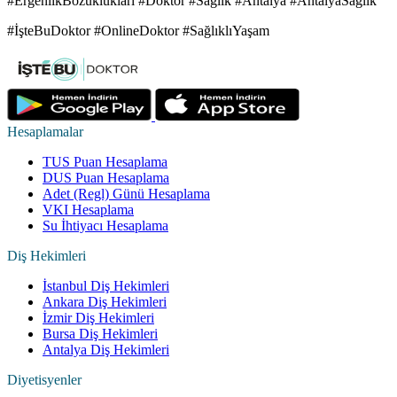
#ErgenlikBozukluklari #Doktor #Saglik #Antalya #AntalyaSağlık
#İşteBuDoktor #OnlineDoktor #SağlıklıYaşam
Hesaplamalar
TUS Puan Hesaplama
DUS Puan Hesaplama
Adet (Regl) Günü Hesaplama
VKI Hesaplama
Su İhtiyacı Hesaplama
Diş Hekimleri
İstanbul Diş Hekimleri
Ankara Diş Hekimleri
İzmir Diş Hekimleri
Bursa Diş Hekimleri
Antalya Diş Hekimleri
Diyetisyenler