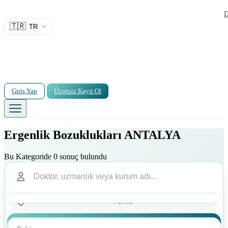
D
🇹🇷
TR
Giriş Yap
Ücretsiz Kayıt Ol
Ergenlik Bozuklukları ANTALYA
Bu Kategoride 0 sonuç bulundu
Ara
Ara