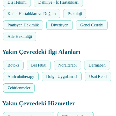
Diş Hekimi
Dahiliye - İç Hastalıkları
Kadın Hastalıkları ve Doğum
Psikoloji
Pratisyen Hekimlik
Diyetisyen
Genel Cerrahi
Aile Hekimliği
Yakın Çevredeki İlgi Alanları
Botoks
Bel Fıtığı
Nöralterapi
Dermapen
Auriculotherapy
Dolgu Uygulamasi
Usui Reiki
Zehirlenmeler
Yakın Çevredeki Hizmetler