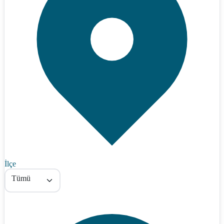
İlçe
Tümü