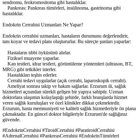
sendromu, feokromositoma gibi hastalıklar.
Pankreas: Pankreas tümörleri, insülinoma, gastrinoma gibi
hastalıklar.
Endokrin Cerrahisi Uzmanları Ne Yapar?
Endokrin cerrahisi uzmanları, hastaların durumunu değerlendirir,
tanı koyar ve tedavi planı oluştururlar. Bu süreçte şunları yaparlar:
Hastaların tıbbi öyküsünü alırlar.
Fiziksel muayene yaparlar.
Kan testleri, idrar testleri, görüntüleme yöntemleri (ultrason, BT,
MRG) gibi tetkikler isterler.
Hastalıkları teşhis ederler.
Cerrahi tedavi uygularlar (açık cerrahi, laparoskopik cerrahi).
Ameliyat sonrası takip ve bakım sağlarlar. Erzurum ili, sağlık
hizmetleri açısından sürekli gelişen bir yapıya sahiptir. Uzman
doktorlara ulaşımın kolaylaştığı şehirde, farklı branşlarda hizmet
veren sağlık kuruluşları ve özel klinikler dikkat çekmektedir.
Erzurum, hasta memnuniyeti ve kaliteli sağlık hizmetleriyle ön plana
çıkmaktadır. En güncel doktor bilgileriyle Erzurum'de sağlığınız
güvende.
#EndokrinCerrahisi #TiroidCerrahisi #ParatiroidCerrahisi
#AdrenalCerrahisi #PankreasCerrahisi #EndokrinTümörleri