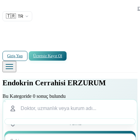
D
🇹🇷
TR
Giriş Yap
Ücretsiz Kayıt Ol
Endokrin Cerrahisi ERZURUM
Bu Kategoride 0 sonuç bulundu
Ara
Ara