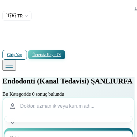
D
🇹🇷
TR
Giriş Yap
Ücretsiz Kayıt Ol
Endodonti (Kanal Tedavisi) ŞANLIURFA
Bu Kategoride 0 sonuç bulundu
Ara
Ara