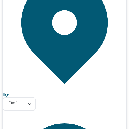
İlçe
Tümü