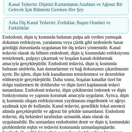
Kanal Tedavisi: Dişinizi Kurtarmanın Anahtarı ve Ağrısız Bir
Gelecek İçin Bilmeniz Gereken Her Şey
Arka Diş Kanal Tedavisi: Zorluklar, Başarı Oranları ve
Farklılıklar
Endodonti, dişin iç kısmında bulunan pulpa adı verilen yumuşak
dokunun enfeksiyon, yaralanma veya çürük gibi nedenlerle hasar
gördüğü durumlarda uygulanan bir diş tedavi yöntemidir. Kanal
tedavisi olarak da bilinen endodonti, dişin iç kısmındaki enfeksiyonu
temizlemek, pulpayı çıkarmak ve boşalan kanalı doldurmak
amacıyla gerçekleştirilir. Endodonti tedavisi, dişin iç kısmında
bulunan sinirlerin, kan damarlarının ve bağ dokusunun çıkarılmasını
içerir. Bu işlem, dişin kök kanallarının temizlenmesi ve dezenfekte
edilmesiyle gerçekleştirilir. Daha sonra, boşalan kanallar özel bir
dolgu malzemesi ile doldurulur ve dişin üzeri kaplanarak tedavi
tamamlanır. Endodonti tedavisi, dişin çekilmesini önlemek ve dişin
fonksiyonunu ve yapısını korumak amacıyla uygulanır. Ayrıca, dişin
iç kısmında oluşan enfeksiyonun yayılmasını engellemek ve ağrıyı
azaltmak için de kullanılır. Kanal tedavisi, genellikle lokal anestezi
altında gerçekleştirilir ve ağrısız bir şekilde tamamlanır. Endodonti
tedavisi, diş hekimleri tarafından uzmanlık alanı olarak da
uygulanabilir. Bu uzmanlara endodontist denir ve dişin iç kısmındaki
problemlerin teşhis ve tedavisi konusunda uzmanlaşmışlardır.