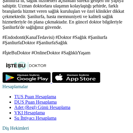
Şanliurfa ili, sağlık hizmetleri açısından sürekli gelişen bir yapıya
sahiptir. Uzman doktorlara ulaşımın kolaylaştığı şehirde, farklı
branşlarda hizmet veren sağlık kuruluşları ve özel klinikler dikkat
çekmektedir. Şanliurfa, hasta memnuniyeti ve kaliteli sağlık
hizmetleriyle ön plana çıkmaktadır. En güncel doktor bilgileriyle
Şanliurfa'de sağlığınız güvende.
#Endodonti(KanalTedavisi) #Doktor #Sağlık #Şanliurfa
#ŞanliurfaDoktor #ŞanliurfaSağlık
#İşteBuDoktor #OnlineDoktor #SağlıklıYaşam
Hesaplamalar
TUS Puan Hesaplama
DUS Puan Hesaplama
Adet (Regl) Günü Hesaplama
VKI Hesaplama
Su İhtiyacı Hesaplama
Diş Hekimleri