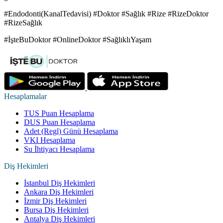
#Endodonti(KanalTedavisi) #Doktor #Sağlık #Rize #RizeDoktor
#RizeSağlık
#İşteBuDoktor #OnlineDoktor #SağlıklıYaşam
Hesaplamalar
TUS Puan Hesaplama
DUS Puan Hesaplama
Adet (Regl) Günü Hesaplama
VKI Hesaplama
Su İhtiyacı Hesaplama
Diş Hekimleri
İstanbul Diş Hekimleri
Ankara Diş Hekimleri
İzmir Diş Hekimleri
Bursa Diş Hekimleri
Antalya Diş Hekimleri