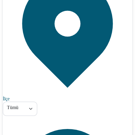
İlçe
Tümü