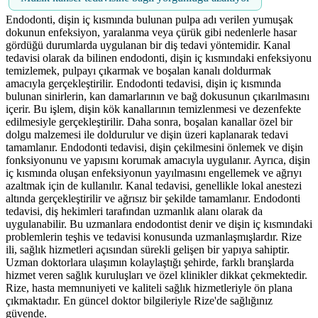
Endodonti, dişin iç kısmında bulunan pulpa adı verilen yumuşak
dokunun enfeksiyon, yaralanma veya çürük gibi nedenlerle hasar
gördüğü durumlarda uygulanan bir diş tedavi yöntemidir. Kanal
tedavisi olarak da bilinen endodonti, dişin iç kısmındaki enfeksiyonu
temizlemek, pulpayı çıkarmak ve boşalan kanalı doldurmak
amacıyla gerçekleştirilir. Endodonti tedavisi, dişin iç kısmında
bulunan sinirlerin, kan damarlarının ve bağ dokusunun çıkarılmasını
içerir. Bu işlem, dişin kök kanallarının temizlenmesi ve dezenfekte
edilmesiyle gerçekleştirilir. Daha sonra, boşalan kanallar özel bir
dolgu malzemesi ile doldurulur ve dişin üzeri kaplanarak tedavi
tamamlanır. Endodonti tedavisi, dişin çekilmesini önlemek ve dişin
fonksiyonunu ve yapısını korumak amacıyla uygulanır. Ayrıca, dişin
iç kısmında oluşan enfeksiyonun yayılmasını engellemek ve ağrıyı
azaltmak için de kullanılır. Kanal tedavisi, genellikle lokal anestezi
altında gerçekleştirilir ve ağrısız bir şekilde tamamlanır. Endodonti
tedavisi, diş hekimleri tarafından uzmanlık alanı olarak da
uygulanabilir. Bu uzmanlara endodontist denir ve dişin iç kısmındaki
problemlerin teşhis ve tedavisi konusunda uzmanlaşmışlardır. Rize
ili, sağlık hizmetleri açısından sürekli gelişen bir yapıya sahiptir.
Uzman doktorlara ulaşımın kolaylaştığı şehirde, farklı branşlarda
hizmet veren sağlık kuruluşları ve özel klinikler dikkat çekmektedir.
Rize, hasta memnuniyeti ve kaliteli sağlık hizmetleriyle ön plana
çıkmaktadır. En güncel doktor bilgileriyle Rize'de sağlığınız
güvende.