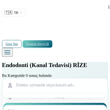
D
🇹🇷
TR
Giriş Yap
Ücretsiz Kayıt Ol
Endodonti (Kanal Tedavisi) RİZE
Bu Kategoride 0 sonuç bulundu
Ara
Ara