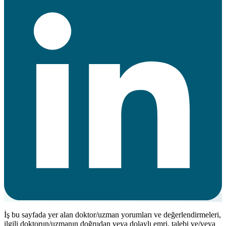
İş bu sayfada yer alan doktor/uzman yorumları ve değerlendirmeleri,
ilgili doktorun/uzmanın doğrudan veya dolaylı emri, talebi ve/veya