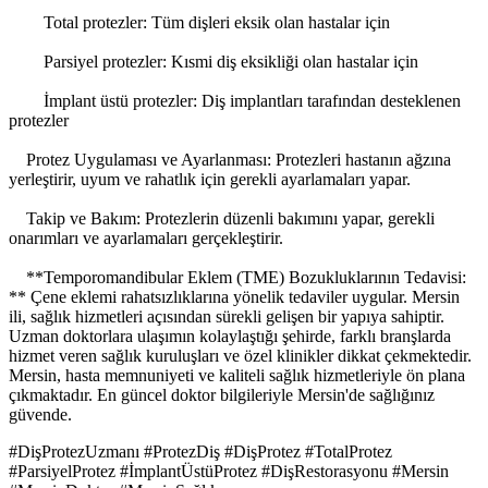
Total protezler: Tüm dişleri eksik olan hastalar için
Parsiyel protezler: Kısmi diş eksikliği olan hastalar için
İmplant üstü protezler: Diş implantları tarafından desteklenen
protezler
Protez Uygulaması ve Ayarlanması: Protezleri hastanın ağzına
yerleştirir, uyum ve rahatlık için gerekli ayarlamaları yapar.
Takip ve Bakım: Protezlerin düzenli bakımını yapar, gerekli
onarımları ve ayarlamaları gerçekleştirir.
**Temporomandibular Eklem (TME) Bozukluklarının Tedavisi:
** Çene eklemi rahatsızlıklarına yönelik tedaviler uygular. Mersin
ili, sağlık hizmetleri açısından sürekli gelişen bir yapıya sahiptir.
Uzman doktorlara ulaşımın kolaylaştığı şehirde, farklı branşlarda
hizmet veren sağlık kuruluşları ve özel klinikler dikkat çekmektedir.
Mersin, hasta memnuniyeti ve kaliteli sağlık hizmetleriyle ön plana
çıkmaktadır. En güncel doktor bilgileriyle Mersin'de sağlığınız
güvende.
#DişProtezUzmanı #ProtezDiş #DişProtez #TotalProtez
#ParsiyelProtez #İmplantÜstüProtez #DişRestorasyonu #Mersin