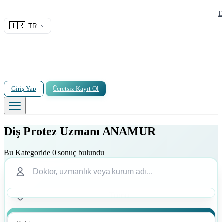
D
🇹🇷
TR
Giriş Yap
Ücretsiz Kayıt Ol
Diş Protez Uzmanı ANAMUR
Bu Kategoride 0 sonuç bulundu
Ara
Ara