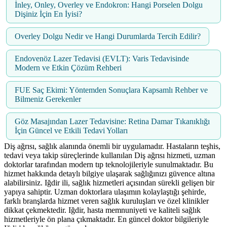
İnley, Onley, Overley ve Endokron: Hangi Porselen Dolgu
Dişiniz İçin En İyisi?
Overley Dolgu Nedir ve Hangi Durumlarda Tercih Edilir?
Endovenöz Lazer Tedavisi (EVLT): Varis Tedavisinde
Modern ve Etkin Çözüm Rehberi
FUE Saç Ekimi: Yöntemden Sonuçlara Kapsamlı Rehber ve
Bilmeniz Gerekenler
Göz Masajından Lazer Tedavisine: Retina Damar Tıkanıklığı
İçin Güncel ve Etkili Tedavi Yolları
Diş ağrısı, sağlık alanında önemli bir uygulamadır. Hastaların teşhis,
tedavi veya takip süreçlerinde kullanılan Diş ağrısı hizmeti, uzman
doktorlar tarafından modern tıp teknolojileriyle sunulmaktadır. Bu
hizmet hakkında detaylı bilgiye ulaşarak sağlığınızı güvence altına
alabilirsiniz. Iğdir ili, sağlık hizmetleri açısından sürekli gelişen bir
yapıya sahiptir. Uzman doktorlara ulaşımın kolaylaştığı şehirde,
farklı branşlarda hizmet veren sağlık kuruluşları ve özel klinikler
dikkat çekmektedir. Iğdir, hasta memnuniyeti ve kaliteli sağlık
hizmetleriyle ön plana çıkmaktadır. En güncel doktor bilgileriyle