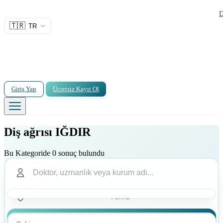
D
🇹🇷
TR
Giriş Yap
Ücretsiz Kayıt Ol
Diş ağrısı IĞDIR
Bu Kategoride 0 sonuç bulundu
Ara
Ara