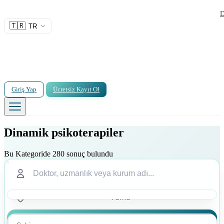
D
🇹🇷
TR
Giriş Yap
Ücretsiz Kayıt Ol
Dinamik psikoterapiler
Bu Kategoride 280 sonuç bulundu
Ara
Ara