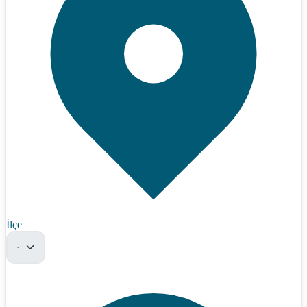
İlçe
Tümü